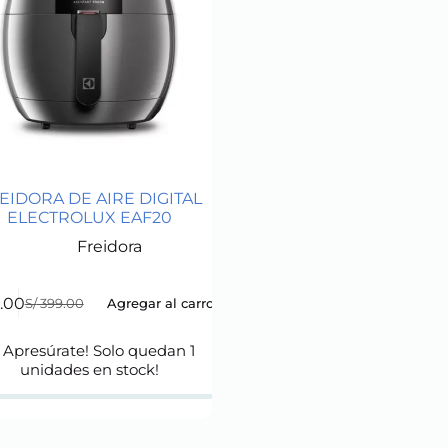
EIDORA DE AIRE DIGITAL
ELECTROLUX EAF20
Freidora
.00
Agregar al carro
S/
399.00
Original
Current
price
price
was:
is:
 Apresúrate! Solo quedan
1
S/ 399.00.
S/ 239.00.
unidades en stock!