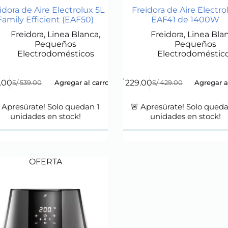
idora de Aire Electrolux 5L
Freidora de Aire Electro
Family Efficient (EAF50)
EAF41 de 1400W
Freidora
,
Linea Blanca
,
Freidora
,
Linea Bla
Pequeños
Pequeños
Electrodomésticos
Electrodoméstic
.00
S/
229.00
Agregar al carro
Agregar a
S/
539.00
S/
429.00
Original
Current
Original
Current
price
price
price
price
was:
is:
was:
is:
 Apresúrate! Solo quedan
1
🚨 Apresúrate! Solo qued
S/ 539.00.
S/ 189.00.
S/ 429.00.
S/ 229.00.
unidades en stock!
unidades en stock!
OFERTA