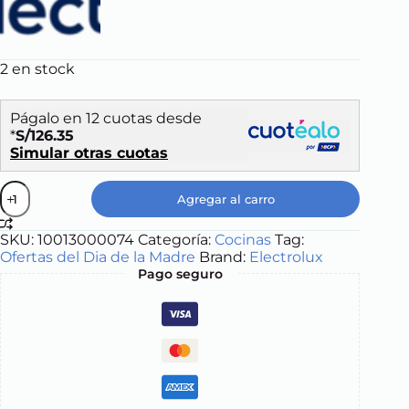
2 en stock
Págalo en 12 cuotas desde
*
S/126.35
Simular otras cuotas
COCINA
Agregar al carro
A
GAS
SKU:
10013000074
Categoría:
Cocinas
Tag:
4
Ofertas del Dia de la Madre
Brand:
Electrolux
HORNILLAS
Pago seguro
ELECTROLUX
FE4GP
quantity