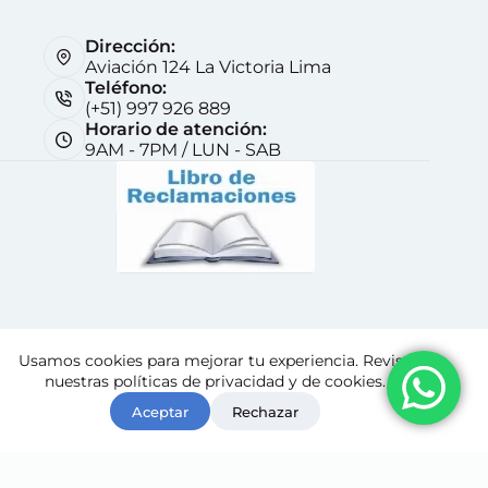
Dirección:
Aviación 124 La Victoria Lima
Teléfono:
(+51) 997 926 889
Horario de atención:
9AM - 7PM / LUN - SAB
Nosotros
Contáctenos
Terminos y Condiciones
Usamos cookies para mejorar tu experiencia. Revisa
Políticas de retorno y reembolso
Pedidos
nuestras políticas de privacidad y de cookies.
Copyright © Diproelsac
Aceptar
Rechazar