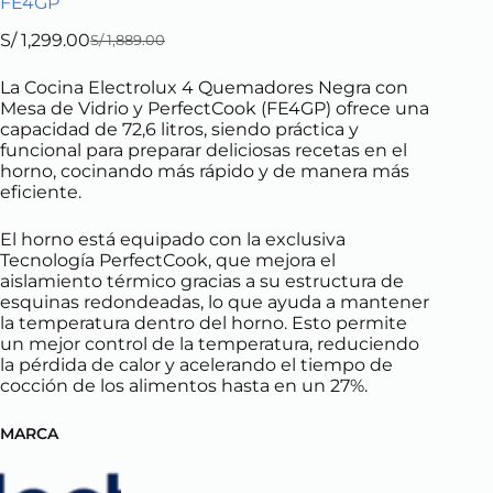
FE4GP
S/
1,299.00
S/
1,889.00
Original
Current
price
price
La Cocina Electrolux 4 Quemadores Negra con
was:
is:
Mesa de Vidrio y PerfectCook (FE4GP) ofrece una
S/ 1,889.00.
S/ 1,299.00.
capacidad de 72,6 litros, siendo práctica y
funcional para preparar deliciosas recetas en el
horno, cocinando más rápido y de manera más
eficiente.
El horno está equipado con la exclusiva
Tecnología PerfectCook, que mejora el
aislamiento térmico gracias a su estructura de
esquinas redondeadas, lo que ayuda a mantener
la temperatura dentro del horno. Esto permite
un mejor control de la temperatura, reduciendo
la pérdida de calor y acelerando el tiempo de
cocción de los alimentos hasta en un 27%.
MARCA