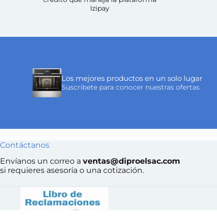
Izipay
Los mejores productos en un solo lugar
Suscríbete para conocer nuestras ofertas
Contáctanos
Envíanos un correo a
ventas@diproelsac.com
si requieres asesoría o una cotización.