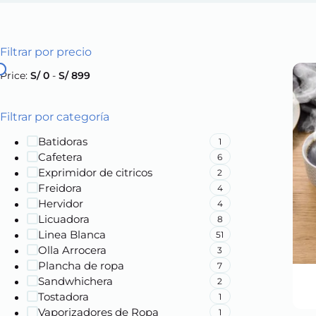
Filtrar por precio
Price:
S/ 0
-
S/ 899
Filtrar por categoría
Batidoras
1
Cafetera
6
Exprimidor de citricos
2
Freidora
4
Hervidor
4
Licuadora
8
Linea Blanca
51
Olla Arrocera
3
Plancha de ropa
7
Sandwhichera
2
Tostadora
1
Vaporizadores de Ropa
1