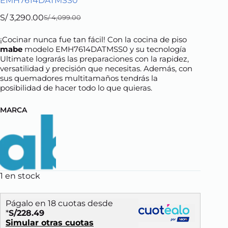
EMH7614DATMSS0
S/
3,290.00
S/
4,099.00
Original
Current
price
price
¡Cocinar nunca fue tan fácil! Con la cocina de piso
was:
is:
mabe
modelo EMH7614DATMSS0 y su tecnología
S/ 4,099.00.
S/ 3,290.00.
Ultimate lograrás las preparaciones con la rapidez,
versatilidad y precisión que necesitas. Además, con
sus quemadores multitamaños tendrás la
posibilidad de hacer todo lo que quieras.
MARCA
1 en stock
Págalo en 18 cuotas desde
*
S/228.49
Simular otras cuotas