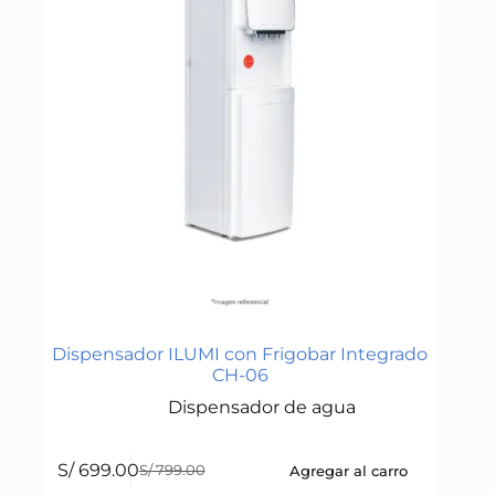
Dispensador ILUMI con Frigobar Integrado
CH-06
Dispensador de agua
S/
699.00
Agregar al carro
S/
799.00
Original
Current