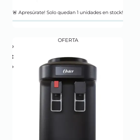
Original
Current
price
price
was:
is:
🚨 Apresúrate! Solo quedan
1
unidades en stock!
S/ 699.00.
S/ 599.00.
OFERTA