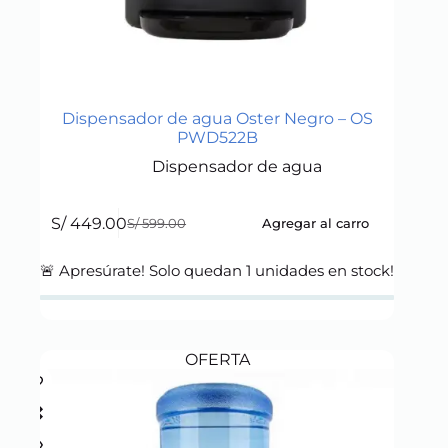
Dispensador de agua Oster Negro – OS
PWD522B
Dispensador de agua
S/
449.00
Agregar al carro
S/
599.00
Original
Current
price
price
was:
is:
🚨 Apresúrate! Solo quedan
1
unidades en stock!
S/ 599.00.
S/ 449.00.
OFERTA