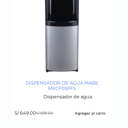
DISPENSADOR DE AGUA MABE
MXCF05PFS
Dispensador de agua
S/
649.00
Agregar al carro
S/
699.00
Original
Current
price
price
was:
is: