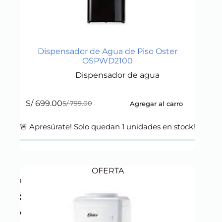
Dispensador de Agua de Piso Oster
OSPWD2100
Dispensador de agua
S/
699.00
Agregar al carro
S/
799.00
Original
Current
price
price
was:
is:
🚨 Apresúrate! Solo quedan
1
unidades en stock!
S/ 799.00.
S/ 699.00.
OFERTA