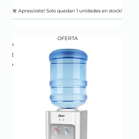
price
price
was:
is:
🚨 Apresúrate! Solo quedan
1
unidades en stock!
S/ 349.00.
S/ 319.00.
OFERTA