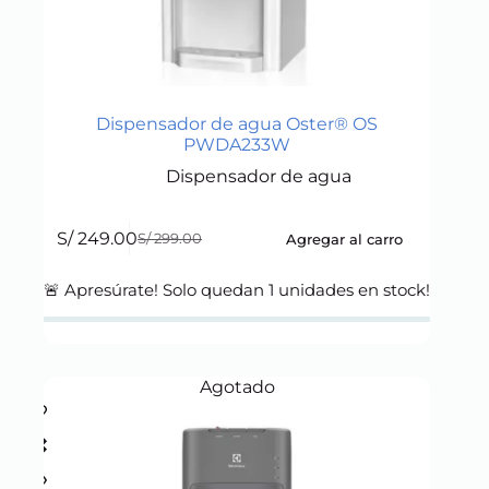
Dispensador de agua Oster® OS
PWDA233W
Dispensador de agua
S/
249.00
Agregar al carro
S/
299.00
Original
Current
price
price
was:
is:
🚨 Apresúrate! Solo quedan
1
unidades en stock!
S/ 299.00.
S/ 249.00.
Agotado