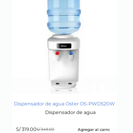
Dispensador de agua Oster OS-PWD520W
Dispensador de agua
S/
319.00
Agregar al carro
S/
349.00
Original
Current