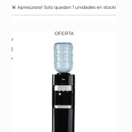
price
price
was:
is:
🚨 Apresúrate! Solo quedan
1
unidades en stock!
S/ 799.00.
S/ 699.00.
OFERTA