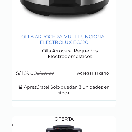
OLLA ARROCERA MULTIFUNCIONAL
ELECTROLUX ECC20
Olla Arrocera
,
Pequeños
Electrodomésticos
S/
169.00
Agregar al carro
S/
259.00
Original
Current
price
price
was:
is:
🚨 Apresúrate! Solo quedan
3
unidades en
S/ 259.00.
S/ 169.00.
stock!
OFERTA