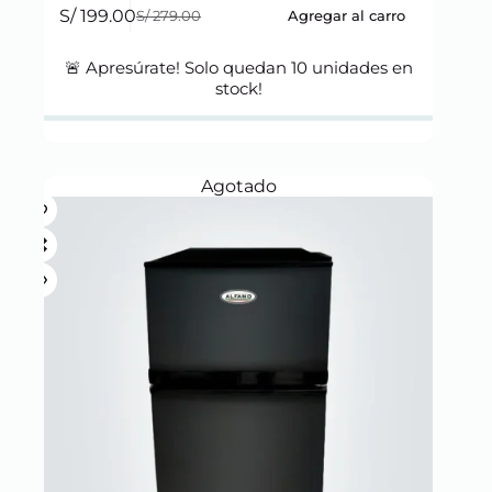
S/
199.00
Agregar al carro
S/
279.00
Original
Current
price
price
was:
is:
🚨 Apresúrate! Solo quedan
10
unidades en
S/ 279.00.
S/ 199.00.
stock!
Agotado