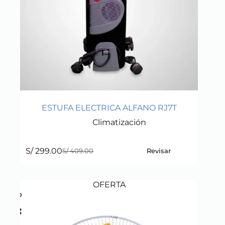
ESTUFA ELECTRICA ALFANO RJ7T
Climatización
S/
299.00
Revisar
S/
409.00
Original
Current
price
price
was:
is:
S/ 409.00.
S/ 299.00.
OFERTA