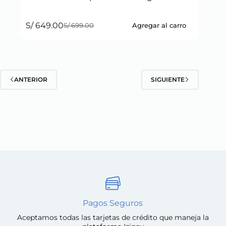
S/
649.00
Agregar al carro
S/
699.00
Original
Current
price
price
was:
is:
S/ 699.00.
S/ 649.00.
ANTERIOR
SIGUIENTE
Pagos Seguros
Aceptamos todas las tarjetas de crédito que maneja la