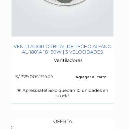
VENTILADOR ORBITAL DE TECHO ALFANO
AL-1801A 18″ 50W | 3 VELOCIDADES
Ventiladores
S/
329.00
Agregar al carro
S/
399.00
Original
Current
price
price
was:
is:
🚨 Apresúrate! Solo quedan
10
unidades en
S/ 399.00.
S/ 329.00.
stock!
OFERTA