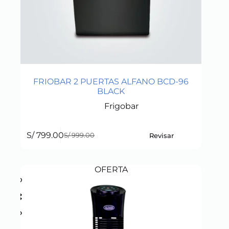
FRIOBAR 2 PUERTAS ALFANO BCD-96
BLACK
Frigobar
S/
799.00
Revisar
S/
999.00
Original
Current
price
price
was:
is:
S/ 999.00.
S/ 799.00.
OFERTA