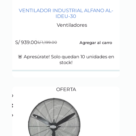
VENTILADOR INDUSTRIAL ALFANO AL-
IDEU-30
Ventiladores
S/
939.00
Agregar al carro
S/
1,199.00
Original
Current
price
price
was:
is:
🚨 Apresúrate! Solo quedan
10
unidades en
S/ 1,199.00.
S/ 939.00.
stock!
OFERTA