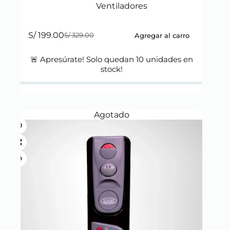
Ventiladores
S/
199.00
Agregar al carro
S/
329.00
Original
Current
price
price
was:
is:
🚨 Apresúrate! Solo quedan
10
unidades en
S/ 329.00.
S/ 199.00.
stock!
Agotado