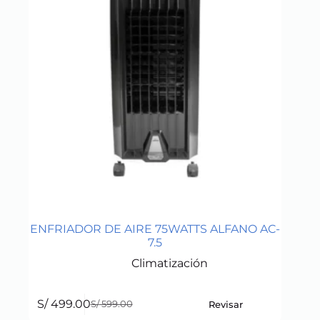
ENFRIADOR DE AIRE 75WATTS ALFANO AC-
7.5
Climatización
S/
499.00
Revisar
S/
599.00
Original
Current