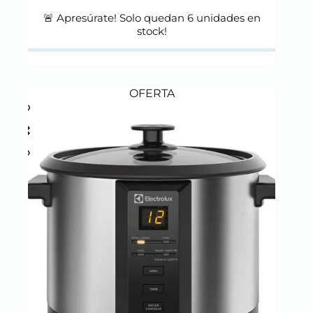
price
price
was:
is:
🚨 Apresúrate! Solo quedan
6
unidades en
S/ 449.00.
S/ 399.00.
stock!
OFERTA