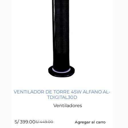
VENTILADOR DE TORRE 45W ALFANO AL-
TDIGITAL30D
Ventiladores
S/
399.00
Agregar al carro
S/
449.00
Original
Current