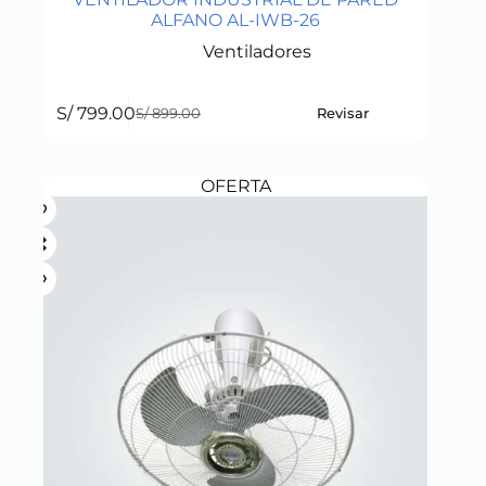
ALFANO AL-IWB-26
Ventiladores
S/
799.00
Revisar
S/
899.00
Original
Current
price
price
was:
is:
S/ 899.00.
S/ 799.00.
OFERTA