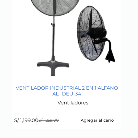
VENTILADOR INDUSTRIAL 2 EN 1 ALFANO
AL-IDEU-34
Ventiladores
S/
1,199.00
Agregar al carro
S/
1,259.00
Original
Current
price
price
was:
is: